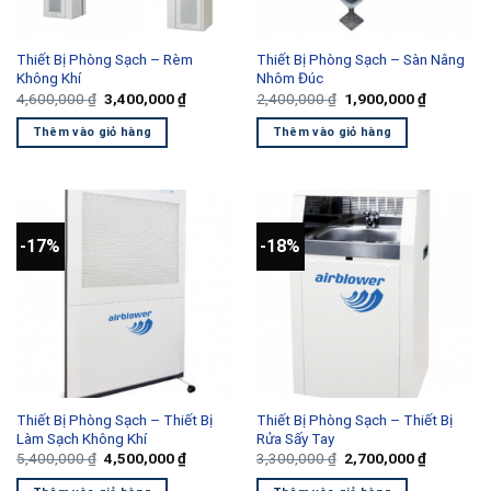
Thiết Bị Phòng Sạch – Rèm
Thiết Bị Phòng Sạch – Sàn Nâng
Không Khí
Nhôm Đúc
Giá
Giá
Giá
Giá
4,600,000
₫
3,400,000
₫
2,400,000
₫
1,900,000
₫
gốc
hiện
gốc
hiện
là:
tại
là:
tại
Thêm vào giỏ hàng
Thêm vào giỏ hàng
4,600,000 ₫.
là:
2,400,000 ₫.
là:
3,400,000 ₫.
1,900,000
-17%
-18%
Thiết Bị Phòng Sạch – Thiết Bị
Thiết Bị Phòng Sạch – Thiết Bị
Làm Sạch Không Khí
Rửa Sấy Tay
Giá
Giá
Giá
Giá
5,400,000
₫
4,500,000
₫
3,300,000
₫
2,700,000
₫
gốc
hiện
gốc
hiện
là:
tại
là:
tại