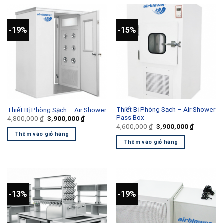
-19%
-15%
Thiết Bị Phòng Sạch – Air Shower
Thiết Bị Phòng Sạch – Air Shower
Pass Box
Giá
Giá
4,800,000
₫
3,900,000
₫
gốc
hiện
Giá
Giá
4,600,000
₫
3,900,000
₫
là:
tại
gốc
hiện
Thêm vào giỏ hàng
4,800,000 ₫.
là:
là:
tại
Thêm vào giỏ hàng
3,900,000 ₫.
4,600,000 ₫.
là:
3,900,000
-13%
-19%