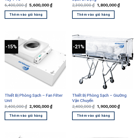
Giá
Giá
Giá
Giá
6,400,000
₫
5,600,000
₫
2,300,000
₫
1,800,000
₫
gốc
hiện
gốc
hiện
là:
tại
là:
tại
Thêm vào giỏ hàng
Thêm vào giỏ hàng
6,400,000 ₫.
là:
2,300,000 ₫.
là:
5,600,000 ₫.
1,800,000
-15%
-21%
Thiết Bị Phòng Sạch – Fan Filter
Thiết Bị Phòng Sạch – Giường
Unit
Vận Chuyển
Giá
Giá
Giá
Giá
3,400,000
₫
2,900,000
₫
2,400,000
₫
1,900,000
₫
gốc
hiện
gốc
hiện
là:
tại
là:
tại
Thêm vào giỏ hàng
Thêm vào giỏ hàng
3,400,000 ₫.
là:
2,400,000 ₫.
là:
2,900,000 ₫.
1,900,000