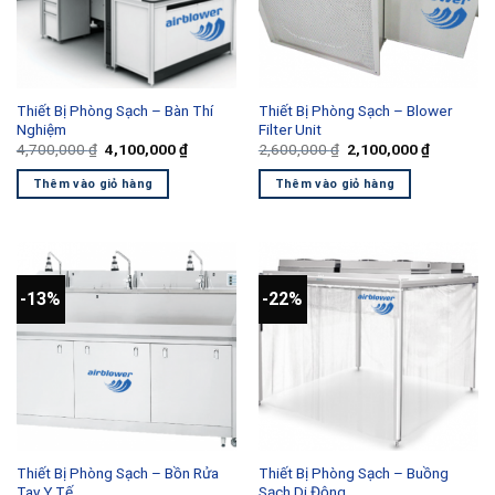
Thiết Bị Phòng Sạch – Bàn Thí
Thiết Bị Phòng Sạch – Blower
Nghiệm
Filter Unit
Giá
Giá
Giá
Giá
4,700,000
₫
4,100,000
₫
2,600,000
₫
2,100,000
₫
gốc
hiện
gốc
hiện
là:
tại
là:
tại
Thêm vào giỏ hàng
Thêm vào giỏ hàng
4,700,000 ₫.
là:
2,600,000 ₫.
là:
4,100,000 ₫.
2,100,000
-13%
-22%
Thiết Bị Phòng Sạch – Bồn Rửa
Thiết Bị Phòng Sạch – Buồng
Tay Y Tế
Sạch Di Động