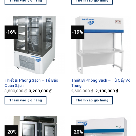
Thêm vào giỏ hàng
Thêm vào giỏ hàng
5,400,000 ₫.
là:
3,300,000 ₫.
là:
4,500,000 ₫.
2,700,000
-16%
-19%
Thiết Bị Phòng Sạch – Tủ Bảo
Thiết Bị Phòng Sạch – Tủ Cấy Vô
Quản Sạch
Trùng
Giá
Giá
Giá
Giá
3,800,000
₫
3,200,000
₫
2,600,000
₫
2,100,000
₫
gốc
hiện
gốc
hiện
là:
tại
là:
tại
Thêm vào giỏ hàng
Thêm vào giỏ hàng
3,800,000 ₫.
là:
2,600,000 ₫.
là:
3,200,000 ₫.
2,100,000
-20%
-20%