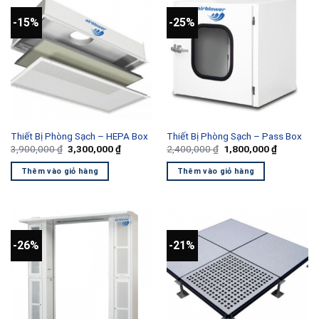
-15%
-25%
Thiết Bị Phòng Sạch – HEPA Box
Thiết Bị Phòng Sạch – Pass Box
Giá
Giá
Giá
Giá
3,900,000
₫
3,300,000
₫
2,400,000
₫
1,800,000
₫
gốc
hiện
gốc
hiện
là:
tại
là:
tại
Thêm vào giỏ hàng
Thêm vào giỏ hàng
3,900,000 ₫.
là:
2,400,000 ₫.
là:
3,300,000 ₫.
1,800,000
-26%
-21%