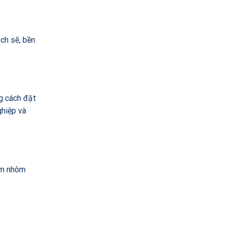
ch sẽ, bền
g cách đặt
ghiệp và
im nhôm