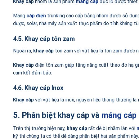
Khay cáp
nhôm là sản phẩm
máng cáp
đục lỗ được thiết k
Máng
cáp điện
trunking cao cấp bằng nhôm được sử dụng 
dược, solar, nhà máy sản xuất thực phẩm do tính kháng từ
4.5. Khay cáp tôn zam
Ngoài ra,
khay cáp
tôn zam với vật liệu là tôn zam được 
Khay cáp
điện tôn zam giúp tăng năng xuất theo đó hạ gi
cam kết đảm bảo.
4.6. Khay cáp Inox
Khay cáp
với vật liệu là inox, nguyên liệu thông thường l
5. Phân biệt khay cáp và
máng cáp
Trên thị trường hiện nay,
khay cáp
rất dễ bị nhầm lẫn với
kỹ thì chúng ta có thể dễ dàng phân biệt hai sản phẩm này.