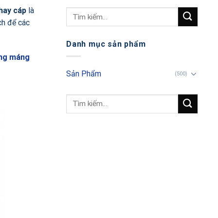
hay cáp
là
ch để các
Danh mục sản phẩm
ang máng
Sản Phẩm
(500)