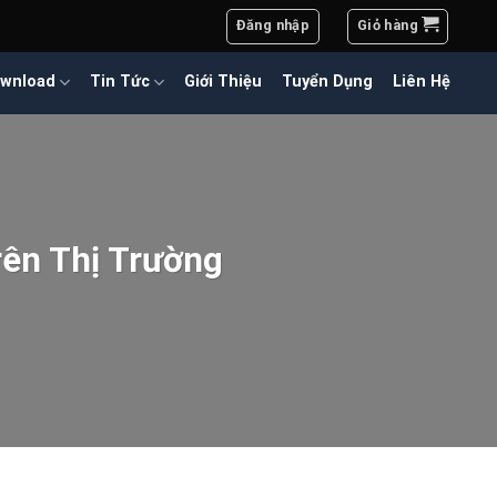
Đăng nhập
Giỏ hàng
wnload
Tin Tức
Giới Thiệu
Tuyển Dụng
Liên Hệ
ên Thị Trường