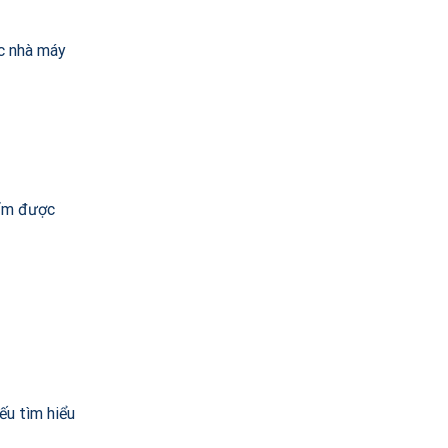
c nhà máy
hẩm được
ếu tìm hiểu