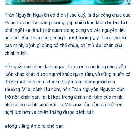
Trần Nguyên Nguyên có địa vị cao quý, là đại công chúa của
Đông Lương, tài năng nhưng gặp nhiều khó khăn bị tàn tật
phải ngồi xe lăn, bị nữ quan trong cung vơ vét nguyên liệu
nấu ăn,..Bản thân nàng cũng là một lương y, y thuật cực kì
cao minh, bệnh gì cũng có thể chữa, chỉ trừ đôi chân của
chính mình.
Bề ngoài lạnh lùng, kiêu ngạo, thực ra trong lòng nàng vẫn
luôn khao khát được người khác quan tâm, và cũng muốn có
được một tình cảm khắc cốt ghi tâm như người bình
thường. Vì bị bệnh lâu năm, nên Trần Nguyên Nguyên dần
trở nên chán nản, lại bị kẹt trong chính nội tâm của mình,
nhờ có nữ chính cùng với Tô Mộc mà dần dần cô trở nên
nghị lực hơn và chiến thắng được bệnh tật.
#lồng tiếng #mở ra phó bản