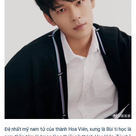
Đệ nhất mỹ nam tử của thành Hoa Viên, xưng là Bùi ti học là