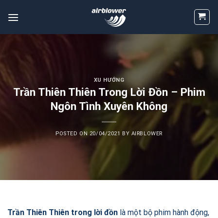
Skip
to
content
XU HƯỚNG
Trần Thiên Thiên Trong Lời Đồn – Phim
Ngôn Tình Xuyên Không
POSTED ON
20/04/2021
BY
AIRBLOWER
Trần Thiên Thiên trong lời đồn
là một bộ phim hành động,