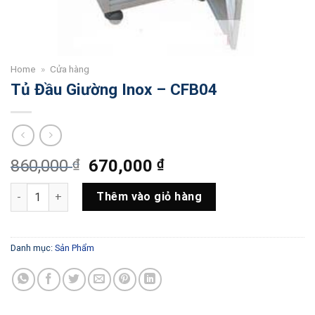
Home
»
Cửa hàng
Tủ Đầu Giường Inox – CFB04
Giá
Giá
860,000
₫
670,000
₫
gốc
hiện
Tủ Đầu Giường Inox - CFB04 số lượng
là:
tại
Thêm vào giỏ hàng
860,000 ₫.
là:
670,000 ₫.
Danh mục:
Sản Phẩm