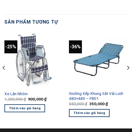
SẢN PHẨM TƯƠNG TỰ
-25%
-36%
Giường Xếp Khung Sắt Vải Lưới
Xe Lăn Nhôm
480×480 – FB01
Giá
Giá
1,200,000
₫
900,000
₫
gốc
hiện
Giá
Giá
550,000
₫
350,000
₫
là:
tại
gốc
hiện
Thêm vào giỏ hàng
1,200,000 ₫.
là:
là:
tại
Thêm vào giỏ hàng
00 ₫.
900,000 ₫.
550,000 ₫.
là:
350,000 ₫.