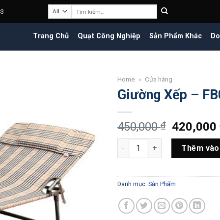
Tìm
83
kiếm:
Trang Chủ
Quạt Công Nghiệp
Sản Phẩm Khác
Do
Home
»
Cửa hàng
Giường Xếp – F
Giá
450,000
₫
420,000
gốc
Giường Xếp - FB03 số lượng
là:
Thêm vào
450,000 
Danh mục:
Sản Phẩm