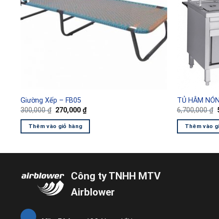
Giường Xếp – FB05
TỦ HÂM NÓN
Giá
Giá
300,000
₫
270,000
₫
6,700,000
₫
gốc
hiện
là:
tại
l
Thêm vào giỏ hàng
Thêm vào g
300,000 ₫.
là:
270,000 ₫.
Công ty TNHH MTV
Airblower