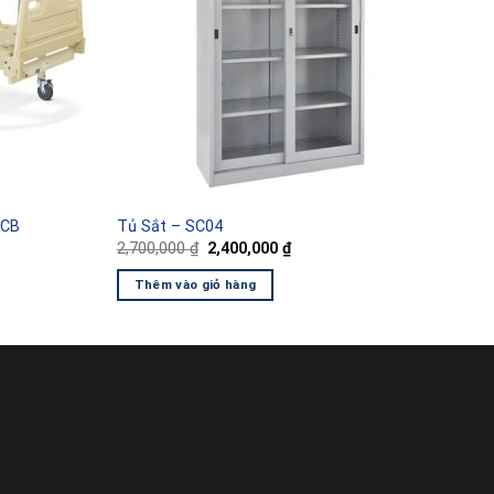
HCB
Tủ Sắt – SC04
Giá
Giá
2,700,000
₫
2,400,000
₫
gốc
hiện
là:
tại
Thêm vào giỏ hàng
2,700,000 ₫.
là:
0 ₫.
2,400,000 ₫.