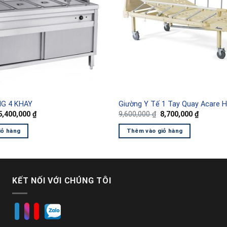
G 4 KHAY
Giường Y Tế 1 Tay Quay Acare 
Giá
Giá
Giá
Giá
5,400,000
₫
9,600,000
₫
8,700,000
₫
gốc
hiện
gốc
hiện
à:
tại
là:
tại
iỏ hàng
Thêm vào giỏ hàng
6,700,000 ₫.
là:
9,600,000 ₫.
là:
5,400,000 ₫.
8,700,00
KẾT NỐI VỚI CHÚNG TÔI