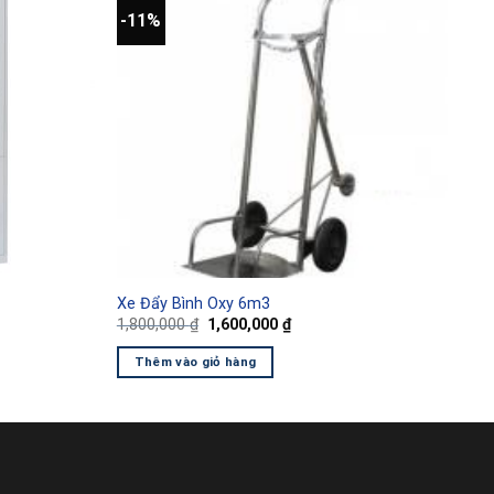
-11%
Xe Đẩy Bình Oxy 6m3
Giá
Giá
1,800,000
₫
1,600,000
₫
gốc
hiện
là:
tại
Thêm vào giỏ hàng
1,800,000 ₫.
là:
0 ₫.
1,600,000 ₫.