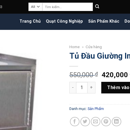
Tìm
83
kiếm:
Trang Chủ
Quạt Công Nghiệp
Sản Phẩm Khác
Do
Home
»
Cửa hàng
Tủ Đầu Giường I
Giá
550,000
₫
420,000
gốc
Tủ Đầu Giường Inox - CFB05 s
là:
Thêm vào
550,000 
Danh mục:
Sản Phẩm