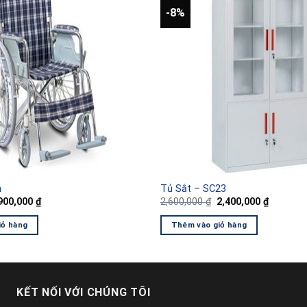
-8%
m
Tủ Sắt – SC23
Giá
Giá
Giá
Giá
900,000
₫
2,600,000
₫
2,400,000
₫
gốc
hiện
gốc
hiện
à:
tại
là:
tại
iỏ hàng
Thêm vào giỏ hàng
1,200,000 ₫.
là:
2,600,000 ₫.
là:
900,000 ₫.
2,400,00
KẾT NỐI VỚI CHÚNG TÔI