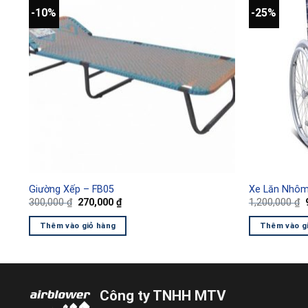
-10%
-25%
Giường Xếp – FB05
Xe Lăn Nhô
Giá
Giá
300,000
₫
270,000
₫
1,200,000
₫
gốc
hiện
là:
tại
l
Thêm vào giỏ hàng
Thêm vào g
300,000 ₫.
là:
270,000 ₫.
Công ty TNHH MTV