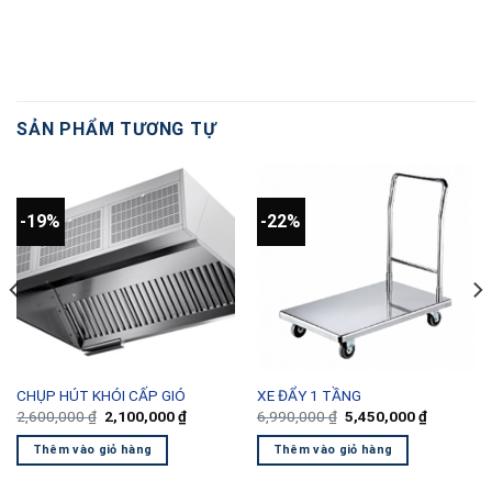
SẢN PHẨM TƯƠNG TỰ
-19%
-22%
CHỤP HÚT KHÓI CẤP GIÓ
XE ĐẨY 1 TẦNG
Giá
Giá
Giá
Giá
2,600,000
₫
2,100,000
₫
6,990,000
₫
5,450,000
₫
gốc
hiện
gốc
hiện
là:
tại
là:
tại
Thêm vào giỏ hàng
Thêm vào giỏ hàng
2,600,000 ₫.
là:
6,990,000 ₫.
là:
00 ₫.
2,100,000 ₫.
5,450,000