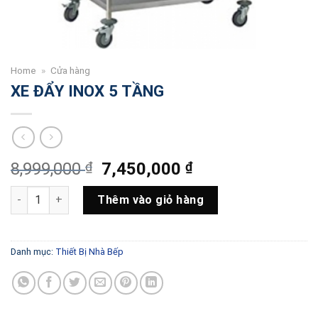
Home
»
Cửa hàng
XE ĐẨY INOX 5 TẦNG
Giá
Giá
8,999,000
₫
7,450,000
₫
gốc
hiện
XE ĐẨY INOX 5 TẦNG số lượng
là:
tại
Thêm vào giỏ hàng
8,999,000 ₫.
là:
7,450,000 ₫.
Danh mục:
Thiết Bị Nhà Bếp