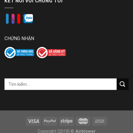
KẾT NỐI VỚI CHÚNG TÔI
CHỨNG NHẬN
Copyright [2018] ©
Airblower