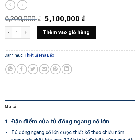
Giá
Giá
6,200,000
₫
5,100,000
₫
gốc
hiện
TỦ ĐÔNG NGANG CỠ LỚN số lượng
là:
tại
Thêm vào giỏ hàng
6,200,000 ₫.
là:
5,100,000 ₫.
Danh mục:
Thiết Bị Nhà Bếp
Mô tả
1. Đặc điểm của tủ đông ngang cỡ lớn
Tủ đông ngang cỡ lớn được thiết kế theo chiều nằm