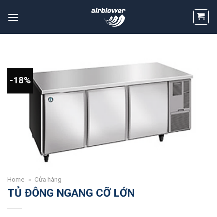
Skip
to
content
-18%
Home
»
Cửa hàng
TỦ ĐÔNG NGANG CỠ LỚN