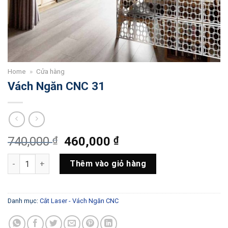
Home
»
Cửa hàng
Vách Ngăn CNC 31
Giá
Giá
740,000
₫
460,000
₫
gốc
hiện
Vách Ngăn CNC 31 số lượng
là:
tại
Thêm vào giỏ hàng
740,000 ₫.
là:
460,000 ₫.
Danh mục:
Cắt Laser - Vách Ngăn CNC