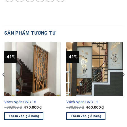
SẢN PHẨM TƯƠNG TỰ
-41%
-41%
Vách Ngăn CNC 15
Vách Ngăn CNC 12
Giá
Giá
Giá
Giá
799,000
₫
470,000
₫
780,000
₫
460,000
₫
gốc
hiện
gốc
hiện
là:
tại
là:
tại
Thêm vào giỏ hàng
Thêm vào giỏ hàng
799,000 ₫.
là:
780,000 ₫.
là:
470,000 ₫.
460,000 ₫.