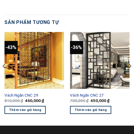
SẢN PHẨM TƯƠNG TỰ
-43%
-36%
Vách Ngăn CNC 29
Vách Ngăn CNC 27
Giá
Giá
Giá
Giá
810,000
₫
460,000
₫
700,000
₫
450,000
₫
gốc
hiện
gốc
hiện
là:
tại
là:
tại
Thêm vào giỏ hàng
Thêm vào giỏ hàng
810,000 ₫.
là:
700,000 ₫.
là:
460,000 ₫.
450,000 ₫.