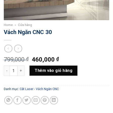
Home
»
Cửa hàng
Vách Ngăn CNC 30
Giá
Giá
799,000
₫
460,000
₫
gốc
hiện
Vách Ngăn CNC 30 số lượng
là:
tại
Thêm vào giỏ hàng
799,000 ₫.
là:
460,000 ₫.
Danh mục:
Cắt Laser - Vách Ngăn CNC