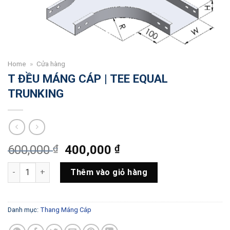
Home
»
Cửa hàng
T ĐỀU MÁNG CÁP | TEE EQUAL
TRUNKING
Giá
Giá
600,000
₫
400,000
₫
gốc
hiện
T ĐỀU MÁNG CÁP | TEE EQUAL TRUNKING số lượng
là:
tại
Thêm vào giỏ hàng
600,000 ₫.
là:
400,000 ₫.
Danh mục:
Thang Máng Cáp