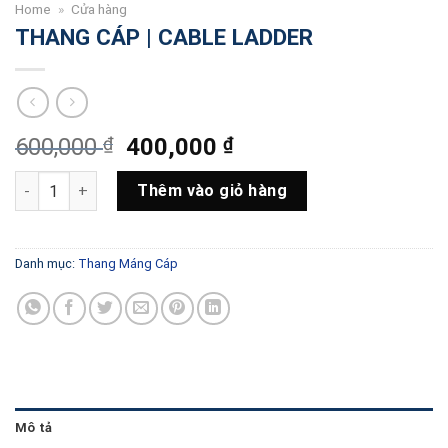
Home
»
Cửa hàng
THANG CÁP | CABLE LADDER
Giá
Giá
600,000
₫
400,000
₫
gốc
hiện
THANG CÁP | CABLE LADDER số lượng
là:
tại
Thêm vào giỏ hàng
600,000 ₫.
là:
400,000 ₫.
Danh mục:
Thang Máng Cáp
Mô tả