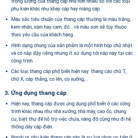
trọng lượng của thang cáp nhẹ hơn nhiều so với các loại
phụ kiện khác như khay cáp hay máng cáp.
Màu sắc tiêu chuẩn của thang cáp thường là màu trắng,
kem nhăn, xám hay cam, đỏ… và màu sơn sẽ tùy thuộc
theo yêu cầu của khách hàng.
Hình dạng chung của sản phẩm là một hình hộp chữ nhật
và có nắp đậy riêng nhưng ít sử dụng tới nắp này tại các
công trình.
Các loại thang cáp phổ biến hiện nay: thang cáo chữ T,
chữ X, cáp thẳng, co lên, co xuống,…
3. Ứng dụng thang cáp
Hiện nay, thang cáp được ứng dụng phổ biến ở các công
trình khác nhau như nhà xưởng, nhà máy, cao ốc, chung
cư, biệt thự để hỗ trợ việc chứa, nâng đỡ cũng như đi hệ
thống dây cáp điện.
Ngoài ra, phụ kiện thang cáp này là sự lựa chọn ưu tiên ở