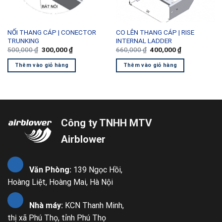
NỐI THANG CÁP | CONECTOR
CO LÊN THANG CÁP | RISE
TRUNKING
INTERNAL LADDER
Giá
Giá
Giá
Giá
500,000
₫
300,000
₫
660,000
₫
400,000
₫
gốc
hiện
gốc
hiện
là:
tại
là:
tại
Thêm vào giỏ hàng
Thêm vào giỏ hàng
500,000 ₫.
là:
660,000 ₫.
là:
300,000 ₫.
400,000 ₫.
Công ty TNHH MTV
Airblower
Văn Phòng:
139 Ngọc Hồi,
Hoàng Liệt, Hoàng Mai, Hà Nội
Nhà máy:
KCN Thanh Minh,
thị xã Phú Thọ, tỉnh Phú Thọ