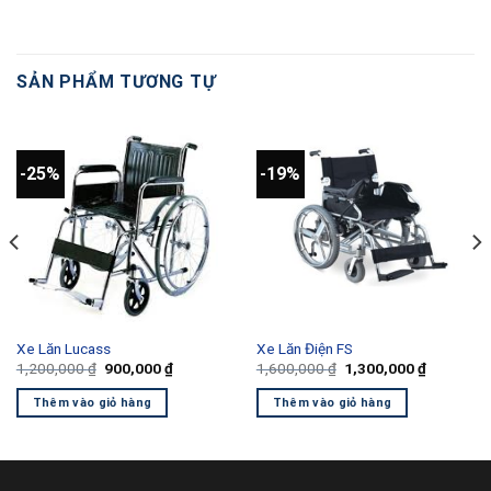
SẢN PHẨM TƯƠNG TỰ
-25%
-19%
Xe Lăn Lucass
Xe Lăn Điện FS
Giá
Giá
Giá
Giá
1,200,000
₫
900,000
₫
1,600,000
₫
1,300,000
₫
gốc
hiện
gốc
hiện
là:
tại
là:
tại
Thêm vào giỏ hàng
Thêm vào giỏ hàng
1,200,000 ₫.
là:
1,600,000 ₫.
là:
00 ₫.
900,000 ₫.
1,300,000