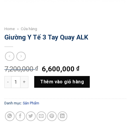
Home
»
Cửa hàng
Giường Y Tế 3 Tay Quay ALK
Giá
Giá
7,200,000
₫
6,600,000
₫
gốc
hiện
Giường Y Tế 3 Tay Quay ALK số lượng
là:
tại
Thêm vào giỏ hàng
7,200,000 ₫.
là:
6,600,000 ₫.
Danh mục:
Sản Phẩm