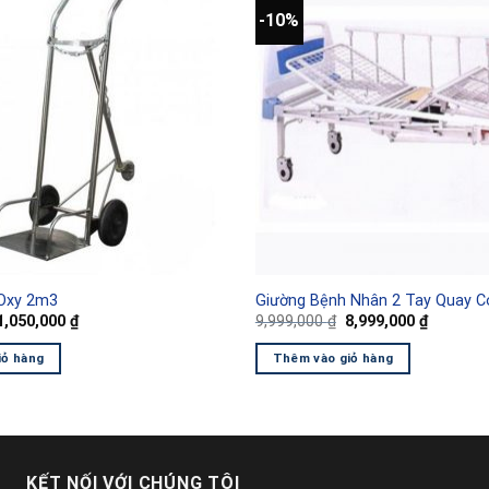
-10%
 Oxy 2m3
Giường Bệnh Nhân 2 Tay Quay C
Giá
Giá
Giá
Giá
1,050,000
₫
9,999,000
₫
8,999,000
₫
gốc
hiện
gốc
hiện
à:
tại
là:
tại
iỏ hàng
Thêm vào giỏ hàng
1,250,000 ₫.
là:
9,999,000 ₫.
là:
1,050,000 ₫.
8,999,00
KẾT NỐI VỚI CHÚNG TÔI