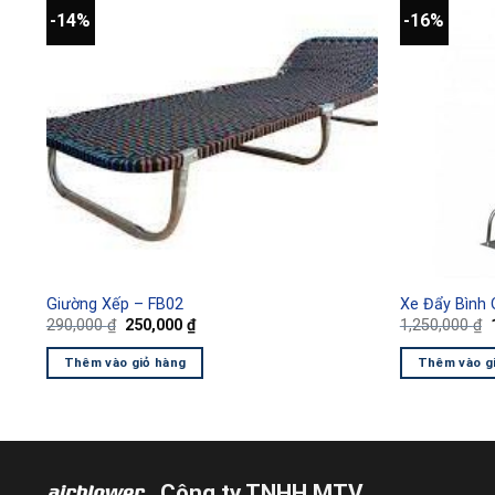
-14%
-16%
Giường Xếp – FB02
Xe Đẩy Bình
Giá
Giá
290,000
₫
250,000
₫
1,250,000
₫
gốc
hiện
là:
tại
l
Thêm vào giỏ hàng
Thêm vào g
290,000 ₫.
là:
250,000 ₫.
Công ty TNHH MTV