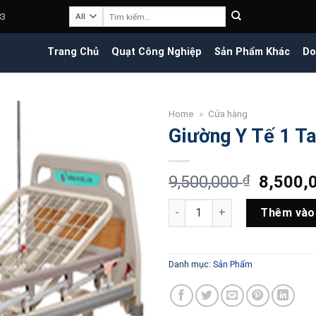
Tìm
83
kiếm:
Trang Chủ
Quạt Công Nghiệp
Sản Phẩm Khác
Do
Home
»
Cửa hàng
Giường Y Tế 1 T
Giá
9,500,000
₫
8,500,
gốc
Giường Y Tế 1 Tay Quay Acare
là:
Thêm vào
9,500,0
Danh mục:
Sản Phẩm