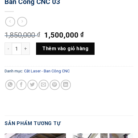
Ban Công CNC 03
Giá
Giá
1,850,000
₫
1,500,000
₫
gốc
hiện
Ban Công CNC 03 số lượng
là:
tại
Thêm vào giỏ hàng
1,850,000 ₫.
là:
1,500,000 ₫.
Danh mục:
Cắt Laser - Ban Công CNC
SẢN PHẨM TƯƠNG TỰ