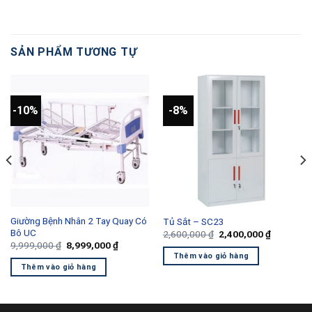
SẢN PHẨM TƯƠNG TỰ
-10%
-8%
Giường Bệnh Nhân 2 Tay Quay Có
Tủ Sắt – SC23
Bô UC
Giá
Giá
2,600,000
₫
2,400,000
₫
gốc
hiện
Giá
Giá
9,999,000
₫
8,999,000
₫
là:
tại
gốc
hiện
Thêm vào giỏ hàng
2,600,000 ₫.
là:
là:
tại
Thêm vào giỏ hàng
00 ₫.
2,400,000
9,999,000 ₫.
là:
8,999,000 ₫.