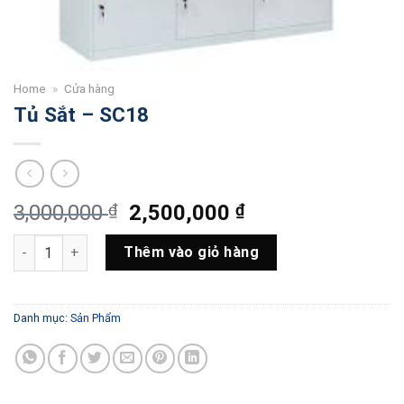
Home
»
Cửa hàng
Tủ Sắt – SC18
Giá
Giá
3,000,000
₫
2,500,000
₫
gốc
hiện
Tủ Sắt - SC18 số lượng
là:
tại
Thêm vào giỏ hàng
3,000,000 ₫.
là:
2,500,000 ₫.
Danh mục:
Sản Phẩm