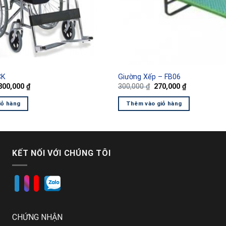
CK
Giường Xếp – FB06
Giá
Giá
Giá
Giá
800,000
₫
300,000
₫
270,000
₫
gốc
hiện
gốc
hiện
à:
tại
là:
tại
iỏ hàng
Thêm vào giỏ hàng
1,100,000 ₫.
là:
300,000 ₫.
là:
800,000 ₫.
270,000 ₫.
KẾT NỐI VỚI CHÚNG TÔI
CHỨNG NHẬN