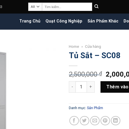
Tìm
83
kiếm:
Trang Chủ
Quạt Công Nghiệp
Sản Phẩm Khác
Do
Home
»
Cửa hàng
Tủ Sắt – SC08
Giá
2,500,000
₫
2,000,
gốc
Tủ Sắt - SC08 số lượng
là:
Thêm vào
2,500,0
Danh mục:
Sản Phẩm