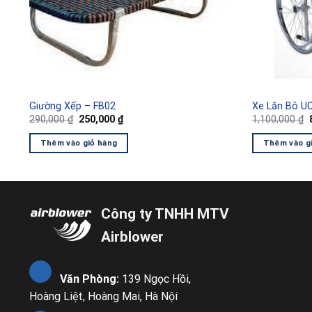
Giường Xếp – FB02
Xe Lăn Bô U
Giá
Giá
290,000
₫
250,000
₫
1,100,000
₫
gốc
hiện
là:
tại
l
Thêm vào giỏ hàng
Thêm vào g
290,000 ₫.
là:
250,000 ₫.
Công ty TNHH MTV
Airblower
Văn Phòng:
139 Ngọc Hồi,
Hoàng Liệt, Hoàng Mai, Hà Nội