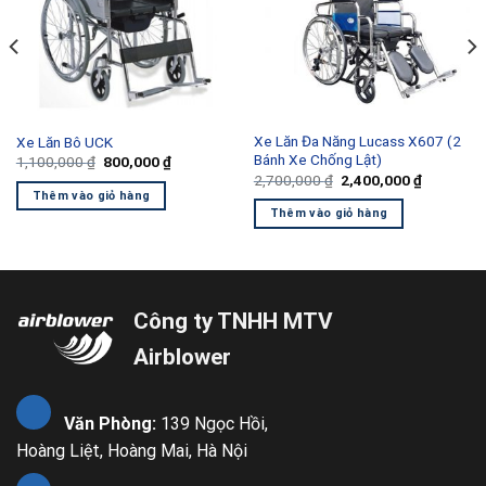
Xe Lăn Đa Năng Lucass X607 (2
Xe Lăn Bô UCK
Bánh Xe Chống Lật)
Giá
Giá
1,100,000
₫
800,000
₫
gốc
hiện
Giá
Giá
2,700,000
₫
2,400,000
₫
là:
tại
gốc
hiện
Thêm vào giỏ hàng
1,100,000 ₫.
là:
là:
tại
Thêm vào giỏ hàng
800,000 ₫.
2,700,000 ₫.
là:
00 ₫.
2,400,000
Công ty TNHH MTV
Airblower
Văn Phòng:
139 Ngọc Hồi,
Hoàng Liệt, Hoàng Mai, Hà Nội