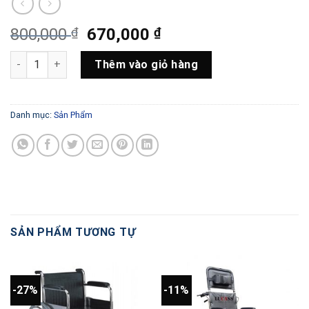
Giá
Giá
800,000
₫
670,000
₫
gốc
hiện
Tủ Đầu Giường Inox - CFB08 số lượng
là:
tại
Thêm vào giỏ hàng
800,000 ₫.
là:
670,000 ₫.
Danh mục:
Sản Phẩm
SẢN PHẨM TƯƠNG TỰ
-27%
-11%