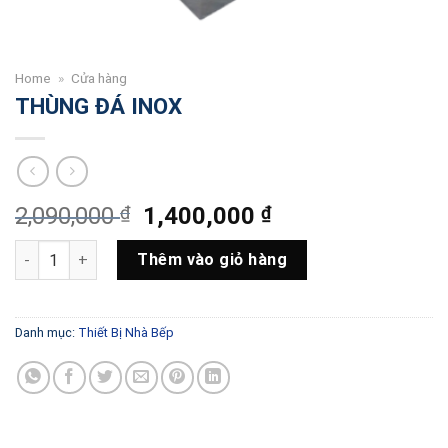
Home
»
Cửa hàng
THÙNG ĐÁ INOX
Giá
Giá
2,090,000
₫
1,400,000
₫
gốc
hiện
THÙNG ĐÁ INOX số lượng
là:
tại
Thêm vào giỏ hàng
2,090,000 ₫.
là:
1,400,000 ₫.
Danh mục:
Thiết Bị Nhà Bếp