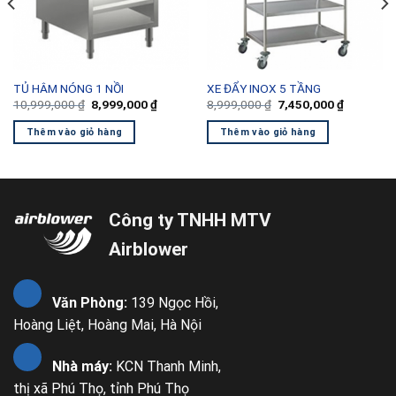
TỦ HÂM NÓNG 1 NỒI
XE ĐẨY INOX 5 TẦNG
Giá
Giá
Giá
Giá
10,999,000
₫
8,999,000
₫
8,999,000
₫
7,450,000
₫
gốc
hiện
gốc
hiện
là:
tại
là:
tại
Thêm vào giỏ hàng
Thêm vào giỏ hàng
10,999,000 ₫.
là:
8,999,000 ₫.
là:
000 ₫.
8,999,000 ₫.
7,450,000
Công ty TNHH MTV
Airblower
Văn Phòng:
139 Ngọc Hồi,
Hoàng Liệt, Hoàng Mai, Hà Nội
Nhà máy:
KCN Thanh Minh,
thị xã Phú Thọ, tỉnh Phú Thọ