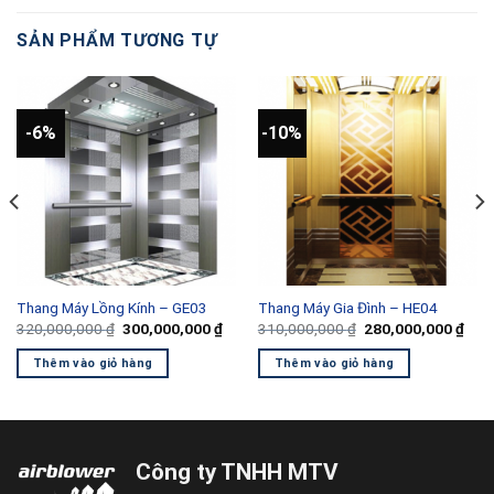
SẢN PHẨM TƯƠNG TỰ
-6%
-10%
Thang Máy Lồng Kính – GE03
Thang Máy Gia Đình – HE04
á
Giá
Giá
Giá
Giá
320,000,000
₫
300,000,000
₫
310,000,000
₫
280,000,000
₫
n
gốc
hiện
gốc
hiện
là:
tại
là:
tại
Thêm vào giỏ hàng
Thêm vào giỏ hàng
320,000,000 ₫.
là:
310,000,000 ₫.
là:
0,000,000 ₫.
300,000,000 ₫.
280,
Công ty TNHH MTV