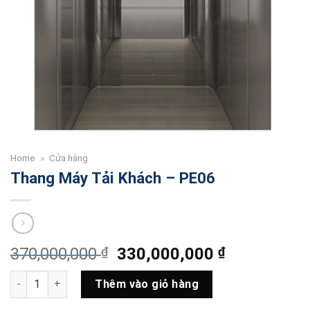
Home
»
Cửa hàng
Thang Máy Tải Khách – PE06
Giá
Giá
370,000,000
₫
330,000,000
₫
gốc
hiện
Thang Máy Tải Khách - PE06 số lượng
là:
tại
Thêm vào giỏ hàng
370,000,000 ₫.
là: