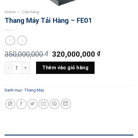
Home
»
Cửa hàng
Thang Máy Tải Hàng – FE01
Giá
Giá
350,000,000
₫
320,000,000
₫
gốc
hiện
Thang Máy Tải Hàng - FE01 số lượng
là:
tại
Thêm vào giỏ hàng
350,000,000 ₫.
là:
320,000,00
Danh mục:
Thang Máy