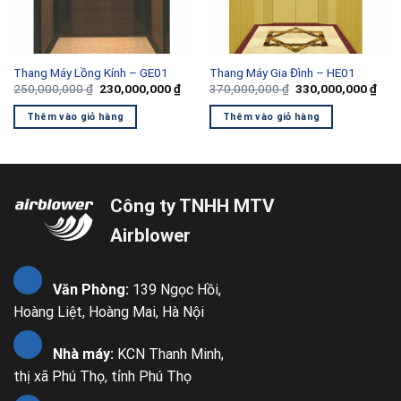
Thang Máy Lồng Kính – GE01
Thang Máy Gia Đình – HE01
á
Giá
Giá
Giá
Giá
250,000,000
₫
230,000,000
₫
370,000,000
₫
330,000,000
₫
n
gốc
hiện
gốc
hiện
là:
tại
là:
tại
Thêm vào giỏ hàng
Thêm vào giỏ hàng
250,000,000 ₫.
là:
370,000,000 ₫.
là:
0,000,000 ₫.
230,000,000 ₫.
330,
Công ty TNHH MTV
Airblower
Văn Phòng:
139 Ngọc Hồi,
Hoàng Liệt, Hoàng Mai, Hà Nội
Nhà máy:
KCN Thanh Minh,
thị xã Phú Thọ, tỉnh Phú Thọ