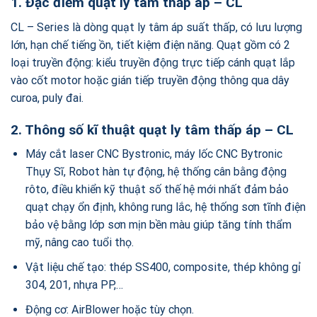
1.
Đặc điểm quạt ly tâm thấp áp – CL
CL – Series là dòng quạt ly tâm áp suất thấp, có lưu lượng
lớn, hạn chế tiếng ồn, tiết kiệm điện năng. Quạt gồm có 2
loại truyền động: kiểu truyền động trực tiếp cánh quạt lắp
vào cốt motor hoặc gián tiếp truyền động thông qua dây
curoa, puly đai.
2. Thông số kĩ thuật quạt ly tâm
thấp áp – CL
Máy cắt laser CNC Bystronic, máy lốc CNC Bytronic
Thụy Sĩ, Robot hàn tự động, hệ thống cân bằng động
rôto, điều khiển kỹ thuật số thế hệ mới nhất đảm bảo
quạt chạy ổn định, không rung lắc, hệ thống sơn tĩnh điện
bảo vệ bằng lớp sơn mịn bền màu giúp tăng tính thẩm
mỹ, nâng cao tuổi thọ.
Vật liệu chế tạo: thép SS400, composite, thép không gỉ
304, 201, nhựa PP,…
Động cơ: AirBlower hoặc tùy chọn.