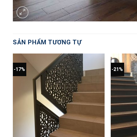
SẢN PHẨM TƯƠNG TỰ
-17%
-21%