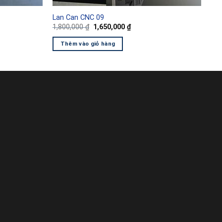
Lan Can CNC 09
Giá
Giá
1,800,000
₫
1,650,000
₫
gốc
hiện
là:
tại
Thêm vào giỏ hàng
1,800,000 ₫.
là:
0 ₫.
1,650,000 ₫.