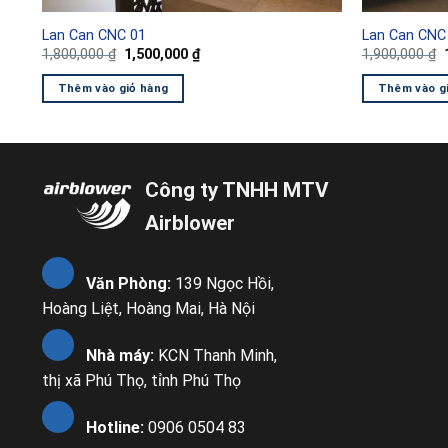
Lan Can CNC 01
Lan Can CNC
Giá
Giá
1,800,000
₫
1,500,000
₫
1,900,000
₫
gốc
hiện
là:
tại
l
Thêm vào giỏ hàng
Thêm vào g
1,800,000 ₫.
là:
1,500,000 ₫.
Công ty TNHH MTV
Airblower
Văn Phòng:
139 Ngọc Hồi,
Hoàng Liệt, Hoàng Mai, Hà Nội
Nhà máy:
KCN Thanh Minh,
thị xã Phú Thọ, tỉnh Phú Thọ
Hotline:
0906 0504 83