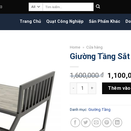
Tìm
83
kiếm:
Trang Chủ
Quạt Công Nghiệp
Sản Phẩm Khác
Do
Home
»
Cửa hàng
Giường Tầng Sắt
Giá
1,600,000
₫
1,100,
gốc
Giường Tầng Sắt - IB12 số lượ
là:
Thêm vào
1,600,0
Danh mục:
Giường Tầng