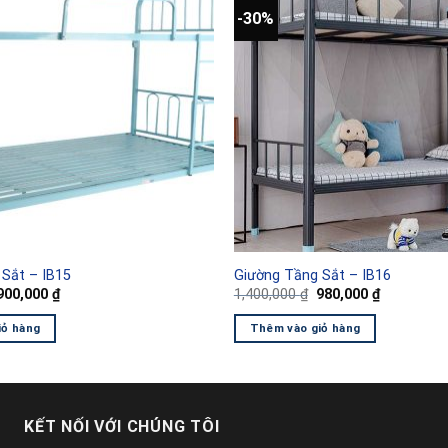
-30%
Sắt – IB15
Giường Tầng Sắt – IB16
Giá
Giá
Giá
Giá
900,000
₫
1,400,000
₫
980,000
₫
gốc
hiện
gốc
hiện
à:
tại
là:
tại
iỏ hàng
Thêm vào giỏ hàng
1,300,000 ₫.
là:
1,400,000 ₫.
là:
900,000 ₫.
980,000 ₫.
KẾT NỐI VỚI CHÚNG TÔI