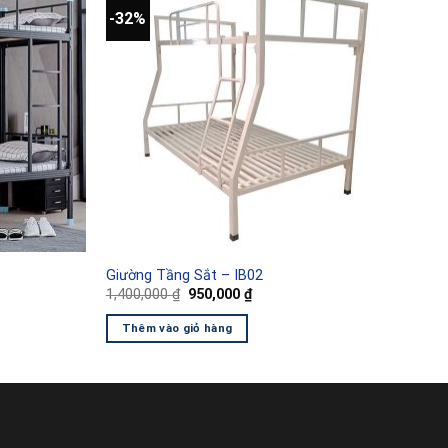
-32%
Giường Tầng Sắt – IB02
Giá
Giá
1,400,000
₫
950,000
₫
gốc
hiện
là:
tại
Thêm vào giỏ hàng
1,400,000 ₫.
là:
950,000 ₫.