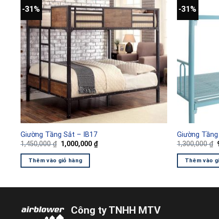
-31%
-31%
Giường Tầng Sắt – IB17
Giường Tầng 
Giá
Giá
1,450,000
₫
1,000,000
₫
1,300,000
₫
gốc
hiện
là:
tại
l
Thêm vào giỏ hàng
Thêm vào g
1,450,000 ₫.
là:
1,000,000 ₫.
Công ty TNHH MTV