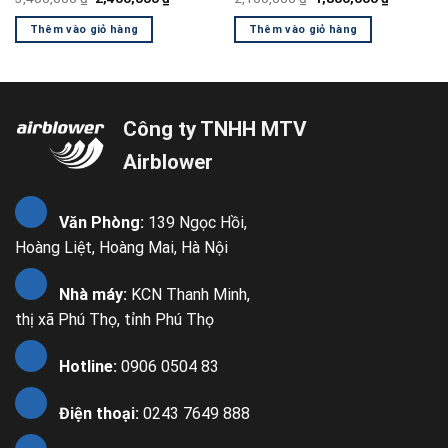
gốc
hiện
gốc
hiện
là:
tại
là:
tại
Thêm vào giỏ hàng
Thêm vào giỏ hàng
3,400,000 ₫.
là:
2,100,000 ₫.
là:
00 ₫.
2,400,000 ₫.
1,800,000
Công ty TNHH MTV
Airblower
Văn Phòng:
139 Ngọc Hồi,
Hoàng Liệt, Hoàng Mai, Hà Nội
Nhà máy:
KCN Thanh Minh,
thị xã Phú Thọ, tỉnh Phú Thọ
Hotline:
0906 0504 83
Điện thoại:
0243 7649 888