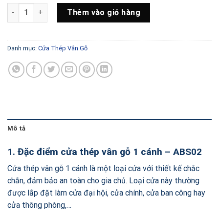
gốc
hiện
Cửa Thép Vân Gỗ 1 Cánh - ABS02 số lượng
là:
tại
Thêm vào giỏ hàng
2,400,000 ₫.
là:
1,700,000 ₫.
Danh mục:
Cửa Thép Vân Gỗ
Mô tả
1. Đặc điểm cửa thép vân gỗ 1 cánh – ABS02
Cửa thép vân gỗ 1 cánh là một loại cửa với thiết kế chắc
chắn, đảm bảo an toàn cho gia chủ. Loại cửa này thường
được lắp đặt làm cửa đại hội, cửa chính, cửa ban công hay
cửa thông phòng,…