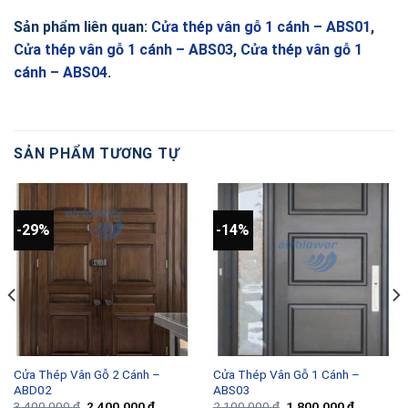
Sản phẩm liên quan:
Cửa thép vân gỗ 1 cánh – ABS01
,
Cửa thép vân gỗ 1 cánh – ABS03
,
Cửa thép vân gỗ 1
cánh – ABS04
.
SẢN PHẨM TƯƠNG TỰ
-29%
-14%
Cửa Thép Vân Gỗ 2 Cánh –
Cửa Thép Vân Gỗ 1 Cánh –
ABD02
ABS03
Giá
Giá
Giá
Giá
3,400,000
₫
2,400,000
₫
2,100,000
₫
1,800,000
₫