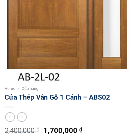
Home
»
Cửa hàng
Cửa Thép Vân Gỗ 1 Cánh – ABS02
Giá
Giá
2,400,000
₫
1,700,000
₫